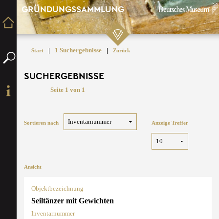
GRÜNDUNGSSAMMLUNG
|
1 Suchergebnisse
|
Start
Zurück
SUCHERGEBNISSE
Seite 1 von 1
Sortieren nach
Anzeige Treffer
Ansicht
Objektbezeichnung
Seiltänzer mit Gewichten
Inventarnummer