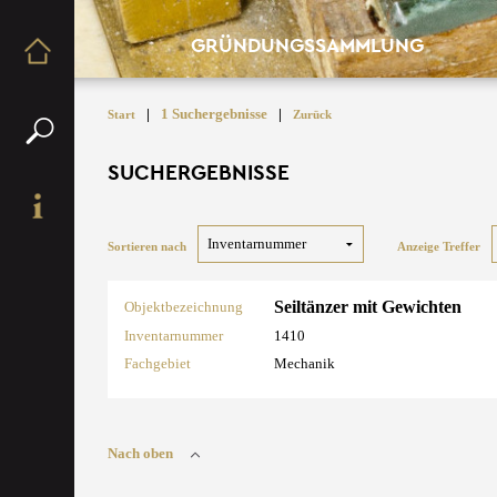
GRÜNDUNGSSAMMLUNG
|
1 Suchergebnisse
|
Start
Zurück
SUCHERGEBNISSE
Sortieren nach
Anzeige Treffer
Seiltänzer mit Gewichten
Objektbezeichnung
Inventarnummer
1410
Fachgebiet
Mechanik
Nach oben