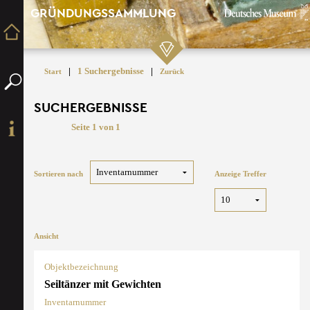
GRÜNDUNGSSAMMLUNG
|
1 Suchergebnisse
|
Start
Zurück
SUCHERGEBNISSE
Seite 1 von 1
Sortieren nach
Anzeige Treffer
Ansicht
Objektbezeichnung
Seiltänzer mit Gewichten
Inventarnummer