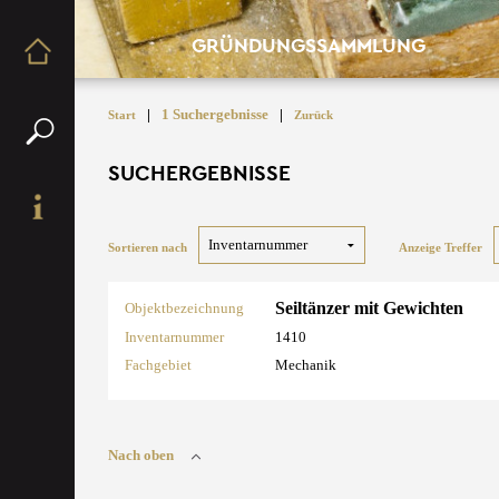
GRÜNDUNGSSAMMLUNG
|
1 Suchergebnisse
|
Start
Zurück
SUCHERGEBNISSE
Sortieren nach
Anzeige Treffer
Seiltänzer mit Gewichten
Objektbezeichnung
Inventarnummer
1410
Fachgebiet
Mechanik
Nach oben