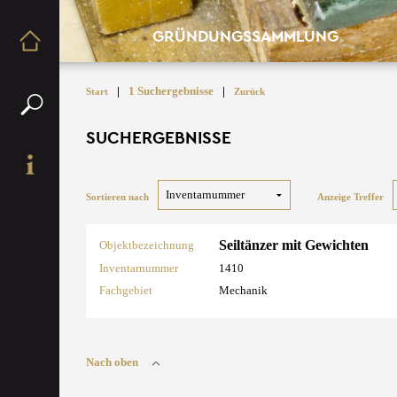
GRÜNDUNGSSAMMLUNG
|
1 Suchergebnisse
|
Start
Zurück
SUCHERGEBNISSE
Sortieren nach
Anzeige Treffer
Seiltänzer mit Gewichten
Objektbezeichnung
Inventarnummer
1410
Fachgebiet
Mechanik
Nach oben