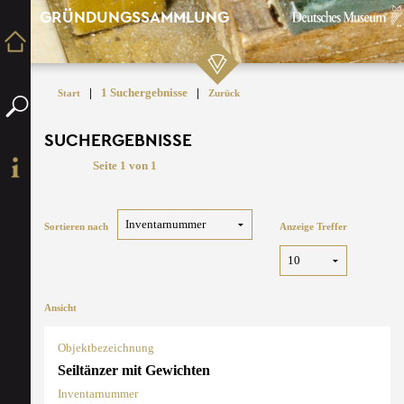
GRÜNDUNGSSAMMLUNG
|
1 Suchergebnisse
|
Start
Zurück
SUCHERGEBNISSE
Seite 1 von 1
Sortieren nach
Anzeige Treffer
Ansicht
Objektbezeichnung
Seiltänzer mit Gewichten
Inventarnummer