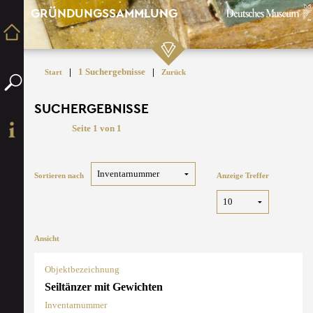
GRÜNDUNGSSAMMLUNG
|
1 Suchergebnisse
|
Start
Zurück
SUCHERGEBNISSE
Seite 1 von 1
Sortieren nach
Anzeige Treffer
Ansicht
Objektbezeichnung
Seiltänzer mit Gewichten
Inventarnummer