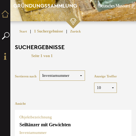
GRÜNDUNGSSAMMLUNG
|
1 Suchergebnisse
|
Start
Zurück
SUCHERGEBNISSE
Seite 1 von 1
Sortieren nach
Anzeige Treffer
Ansicht
Objektbezeichnung
Seiltänzer mit Gewichten
Inventarnummer