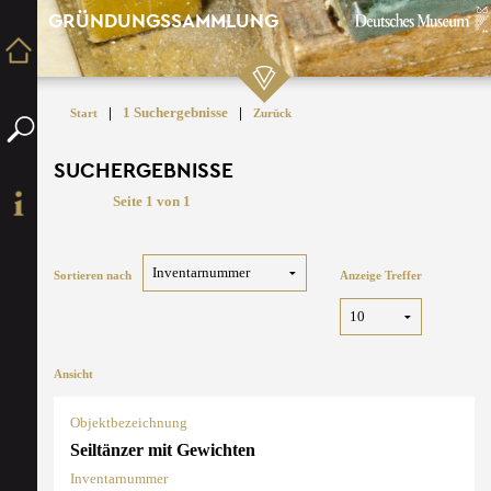
GRÜNDUNGSSAMMLUNG
|
1 Suchergebnisse
|
Start
Zurück
SUCHERGEBNISSE
Seite 1 von 1
Sortieren nach
Anzeige Treffer
Ansicht
Objektbezeichnung
Seiltänzer mit Gewichten
Inventarnummer