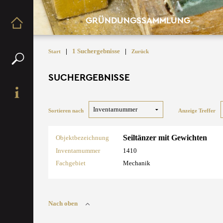
GRÜNDUNGSSAMMLUNG
|
1 Suchergebnisse
|
Start
Zurück
SUCHERGEBNISSE
Sortieren nach
Anzeige Treffer
Seiltänzer mit Gewichten
Objektbezeichnung
Inventarnummer
1410
Fachgebiet
Mechanik
Nach oben