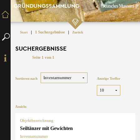
GRÜNDUNGSSAMMLUNG
|
1 Suchergebnisse
|
Start
Zurück
SUCHERGEBNISSE
Seite 1 von 1
Sortieren nach
Anzeige Treffer
Ansicht
Objektbezeichnung
Seiltänzer mit Gewichten
Inventarnummer