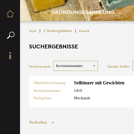
GRÜNDUNGSSAMMLUNG
|
1 Suchergebnisse
|
Start
Zurück
SUCHERGEBNISSE
Sortieren nach
Anzeige Treffer
Seiltänzer mit Gewichten
Objektbezeichnung
Inventarnummer
1410
Fachgebiet
Mechanik
Nach oben