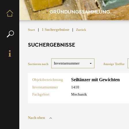
GRÜNDUNGSSAMMLUNG
|
1 Suchergebnisse
|
Start
Zurück
SUCHERGEBNISSE
Sortieren nach
Anzeige Treffer
Seiltänzer mit Gewichten
Objektbezeichnung
Inventarnummer
1410
Fachgebiet
Mechanik
Nach oben