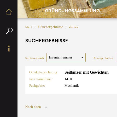
GRÜNDUNGSSAMMLUNG
|
1 Suchergebnisse
|
Start
Zurück
SUCHERGEBNISSE
Sortieren nach
Anzeige Treffer
Seiltänzer mit Gewichten
Objektbezeichnung
Inventarnummer
1410
Fachgebiet
Mechanik
Nach oben