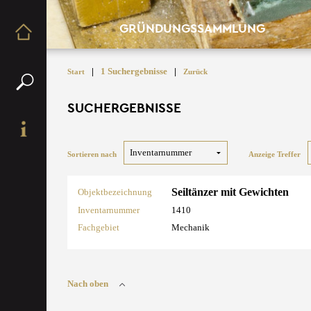
GRÜNDUNGSSAMMLUNG
|
1 Suchergebnisse
|
Start
Zurück
SUCHERGEBNISSE
Sortieren nach
Anzeige Treffer
Seiltänzer mit Gewichten
Objektbezeichnung
Inventarnummer
1410
Fachgebiet
Mechanik
Nach oben