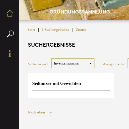
GRÜNDUNGSSAMMLUNG
|
1 Suchergebnisse
|
Start
Zurück
SUCHERGEBNISSE
Sortieren nach
Anzeige Treffer
Seiltänzer mit Gewichten
Nach oben