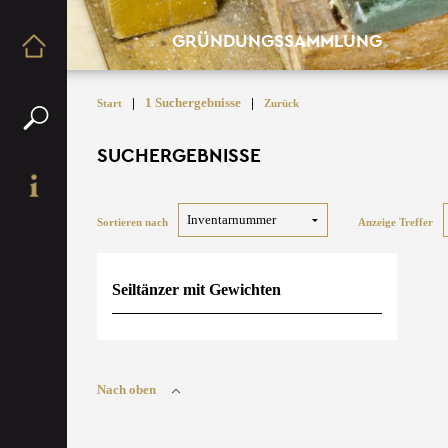
GRÜNDUNGSSAMMLUNG
|
1 Suchergebnisse
|
Start
Zurück
SUCHERGEBNISSE
Sortieren nach
Anzeige Treffer
Seiltänzer mit Gewichten
Nach oben