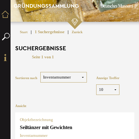
GRÜNDUNGSSAMMLUNG
|
1 Suchergebnisse
|
Start
Zurück
SUCHERGEBNISSE
Seite 1 von 1
Sortieren nach
Anzeige Treffer
Ansicht
Objektbezeichnung
Seiltänzer mit Gewichten
Inventarnummer