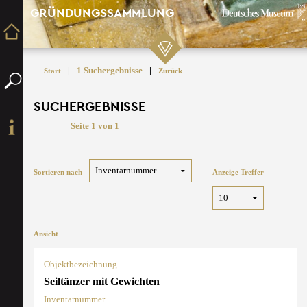
GRÜNDUNGSSAMMLUNG
|
1 Suchergebnisse
|
Start
Zurück
SUCHERGEBNISSE
Seite 1 von 1
Sortieren nach
Anzeige Treffer
Ansicht
Objektbezeichnung
Seiltänzer mit Gewichten
Inventarnummer