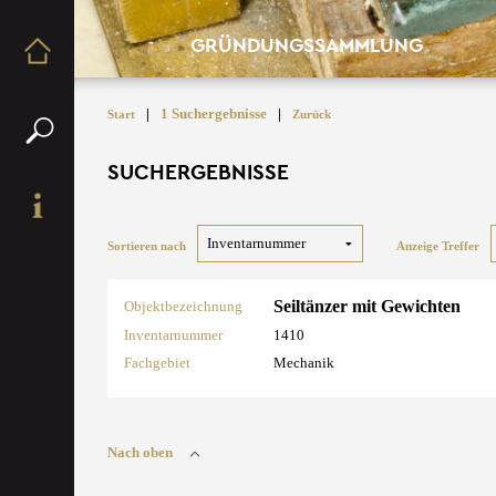
GRÜNDUNGSSAMMLUNG
|
1 Suchergebnisse
|
Start
Zurück
SUCHERGEBNISSE
Sortieren nach
Anzeige Treffer
Seiltänzer mit Gewichten
Objektbezeichnung
Inventarnummer
1410
Fachgebiet
Mechanik
Nach oben