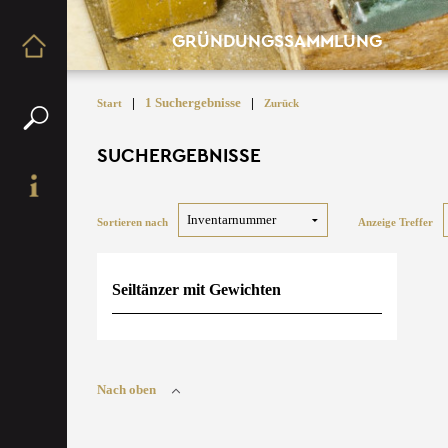
GRÜNDUNGSSAMMLUNG
|
1 Suchergebnisse
|
Start
Zurück
SUCHERGEBNISSE
Sortieren nach
Anzeige Treffer
Seiltänzer mit Gewichten
Nach oben