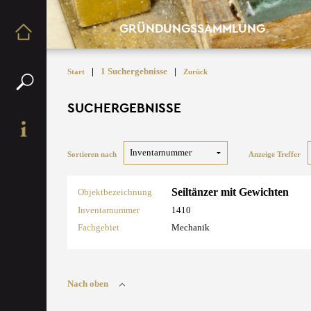
GRÜNDUNGSSAMMLUNG
|
1 Suchergebnisse
|
Start
Zurück
SUCHERGEBNISSE
Sortieren nach
Anzeige Treffer
Seiltänzer mit Gewichten
Objektbezeichnung
Inventarnummer
1410
Fachgebiet
Mechanik
Nach oben