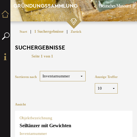
GRÜNDUNGSSAMMLUNG
|
1 Suchergebnisse
|
Start
Zurück
SUCHERGEBNISSE
Seite 1 von 1
Sortieren nach
Anzeige Treffer
Ansicht
Objektbezeichnung
Seiltänzer mit Gewichten
Inventarnummer