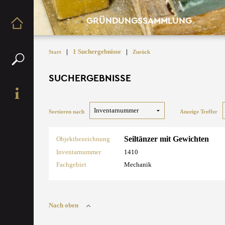
GRÜNDUNGSSAMMLUNG
|
1 Suchergebnisse
|
Start
Zurück
SUCHERGEBNISSE
Sortieren nach
Anzeige Treffer
Seiltänzer mit Gewichten
Objektbezeichnung
Inventarnummer
1410
Fachgebiet
Mechanik
Nach oben