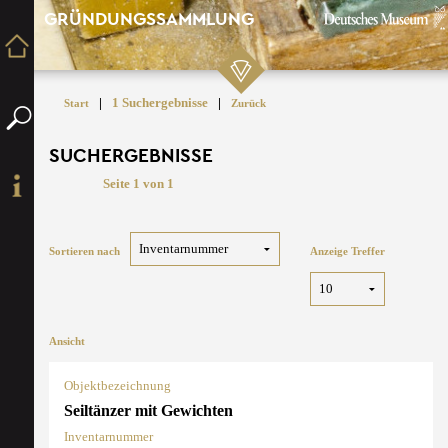
GRÜNDUNGSSAMMLUNG
|
1 Suchergebnisse
|
Start
Zurück
SUCHERGEBNISSE
Seite 1 von 1
Sortieren nach
Anzeige Treffer
Ansicht
Objektbezeichnung
Seiltänzer mit Gewichten
Inventarnummer