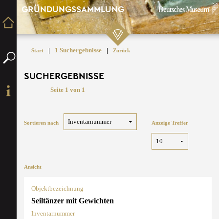
GRÜNDUNGSSAMMLUNG
|
1 Suchergebnisse
|
Start
Zurück
SUCHERGEBNISSE
Seite 1 von 1
Sortieren nach
Anzeige Treffer
Ansicht
Objektbezeichnung
Seiltänzer mit Gewichten
Inventarnummer