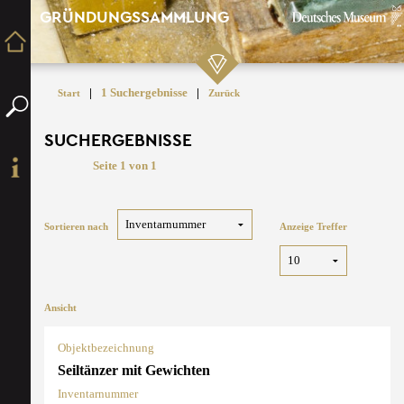
GRÜNDUNGSSAMMLUNG
|
1 Suchergebnisse
|
Start
Zurück
SUCHERGEBNISSE
Seite 1 von 1
Sortieren nach
Anzeige Treffer
Ansicht
Objektbezeichnung
Seiltänzer mit Gewichten
Inventarnummer