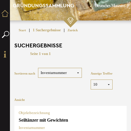
GRÜNDUNGSSAMMLUNG
|
1 Suchergebnisse
|
Start
Zurück
SUCHERGEBNISSE
Seite 1 von 1
Sortieren nach
Anzeige Treffer
Ansicht
Objektbezeichnung
Seiltänzer mit Gewichten
Inventarnummer