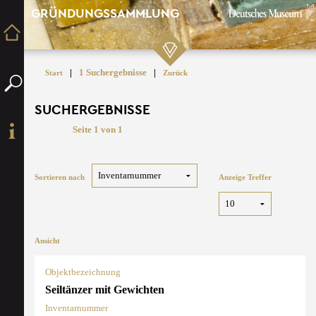
GRÜNDUNGSSAMMLUNG
|
1 Suchergebnisse
|
Start
Zurück
SUCHERGEBNISSE
Seite 1 von 1
Sortieren nach
Anzeige Treffer
Ansicht
Objektbezeichnung
Seiltänzer mit Gewichten
Inventarnummer