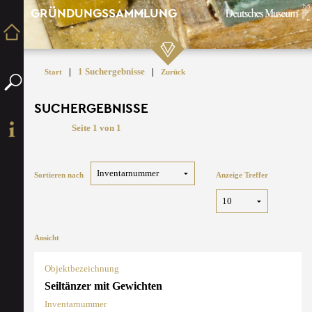
GRÜNDUNGSSAMMLUNG
|
1 Suchergebnisse
|
Start
Zurück
SUCHERGEBNISSE
Seite 1 von 1
Sortieren nach
Anzeige Treffer
Ansicht
Objektbezeichnung
Seiltänzer mit Gewichten
Inventarnummer