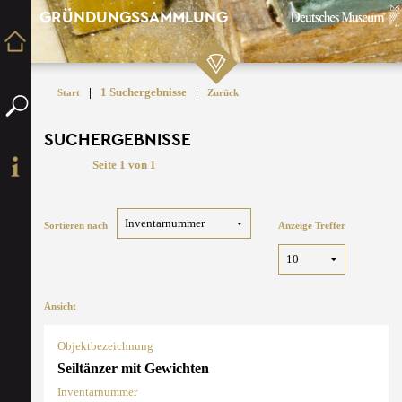
GRÜNDUNGSSAMMLUNG
|
1 Suchergebnisse
|
Start
Zurück
SUCHERGEBNISSE
Seite 1 von 1
Sortieren nach
Anzeige Treffer
Ansicht
Objektbezeichnung
Seiltänzer mit Gewichten
Inventarnummer