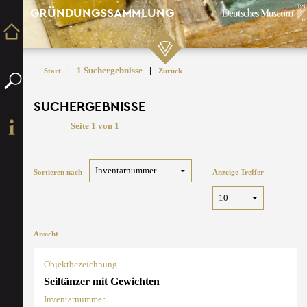
GRÜNDUNGSSAMMLUNG
|
1 Suchergebnisse
|
Start
Zurück
SUCHERGEBNISSE
Seite 1 von 1
Sortieren nach
Anzeige Treffer
Ansicht
Objektbezeichnung
Seiltänzer mit Gewichten
Inventarnummer