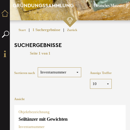
GRÜNDUNGSSAMMLUNG
|
1 Suchergebnisse
|
Start
Zurück
SUCHERGEBNISSE
Seite 1 von 1
Sortieren nach
Anzeige Treffer
Ansicht
Objektbezeichnung
Seiltänzer mit Gewichten
Inventarnummer