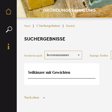
GRÜNDUNGSSAMMLUNG
|
1 Suchergebnisse
|
Start
Zurück
SUCHERGEBNISSE
Sortieren nach
Anzeige Treffer
Seiltänzer mit Gewichten
Nach oben