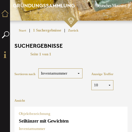
GRÜNDUNGSSAMMLUNG
|
1 Suchergebnisse
|
Start
Zurück
SUCHERGEBNISSE
Seite 1 von 1
Sortieren nach
Anzeige Treffer
Ansicht
Objektbezeichnung
Seiltänzer mit Gewichten
Inventarnummer