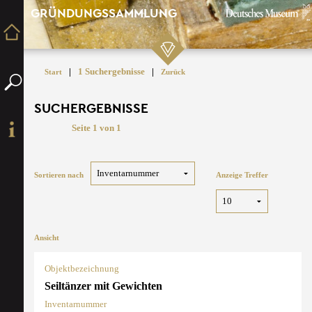
GRÜNDUNGSSAMMLUNG
|
1 Suchergebnisse
|
Start
Zurück
SUCHERGEBNISSE
Seite 1 von 1
Sortieren nach
Anzeige Treffer
Ansicht
Objektbezeichnung
Seiltänzer mit Gewichten
Inventarnummer