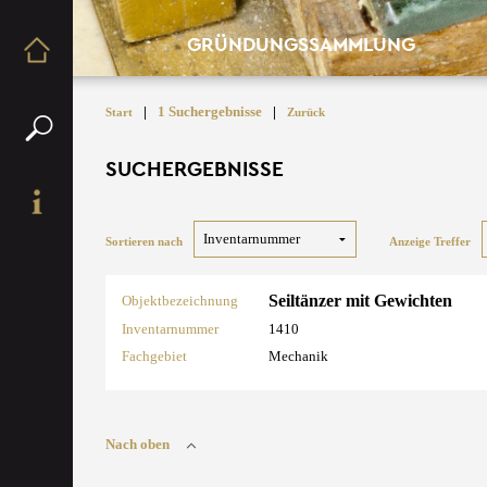
GRÜNDUNGSSAMMLUNG
|
1 Suchergebnisse
|
Start
Zurück
SUCHERGEBNISSE
Sortieren nach
Anzeige Treffer
Seiltänzer mit Gewichten
Objektbezeichnung
Inventarnummer
1410
Fachgebiet
Mechanik
Nach oben