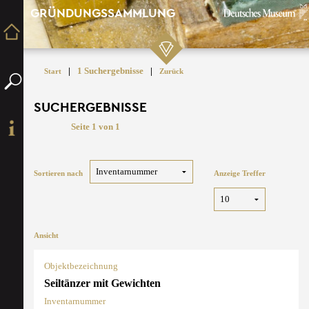
GRÜNDUNGSSAMMLUNG
|
1 Suchergebnisse
|
Start
Zurück
SUCHERGEBNISSE
Seite 1 von 1
Sortieren nach
Anzeige Treffer
Ansicht
Objektbezeichnung
Seiltänzer mit Gewichten
Inventarnummer