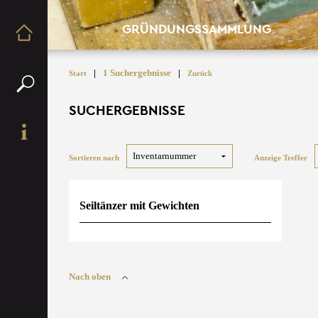
GRÜNDUNGSSAMMLUNG
|
1 Suchergebnisse
|
Start
Zurück
SUCHERGEBNISSE
Sortieren nach
Anzeige Treffer
Seiltänzer mit Gewichten
Nach oben