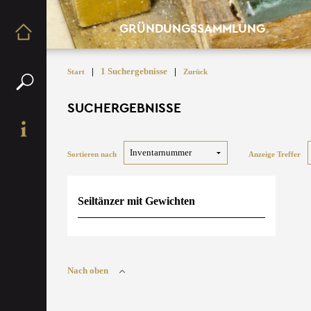
GRÜNDUNGSSAMMLUNG
|
1 Suchergebnisse
|
Start
Zurück
SUCHERGEBNISSE
Sortieren nach
Anzeige Treffer
Seiltänzer mit Gewichten
Nach oben