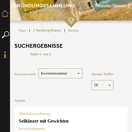
GRÜNDUNGSSAMMLUNG
|
1 Suchergebnisse
|
Start
Zurück
SUCHERGEBNISSE
Seite 1 von 1
Sortieren nach
Anzeige Treffer
Ansicht
Objektbezeichnung
Seiltänzer mit Gewichten
Inventarnummer