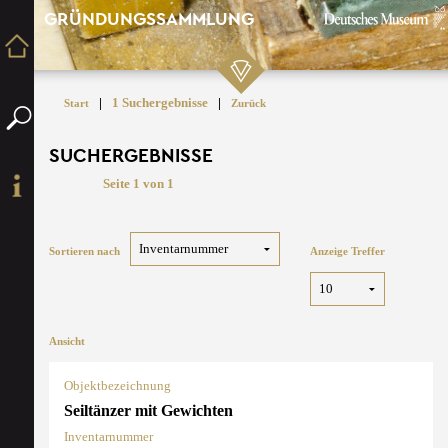
GRÜNDUNGSSAMMLUNG
|
1 Suchergebnisse
|
Start
Zurück
SUCHERGEBNISSE
Seite 1 von 1
Sortieren nach
Anzeige Treffer
Ansicht
Objektbezeichnung
Seiltänzer mit Gewichten
Inventarnummer