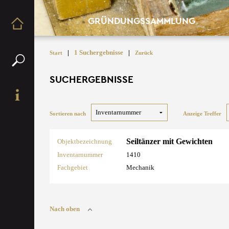
GRÜNDUNGSSAMMLUNG
|
1 Suchergebnisse
|
Start
Zurück
SUCHERGEBNISSE
Sortieren nach
Anzeige Treffer
Seiltänzer mit Gewichten
Objektbezeichnung
Inventarnummer
1410
Fachgebiet
Mechanik
Nach oben