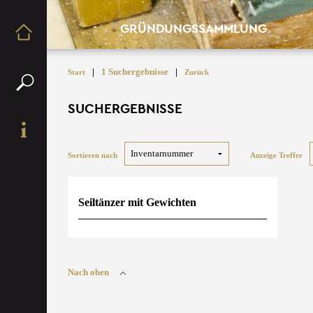
GRÜNDUNGSSAMMLUNG
|
1 Suchergebnisse
|
Start
Zurück
SUCHERGEBNISSE
Sortieren nach
Anzeige Treffer
Seiltänzer mit Gewichten
Nach oben