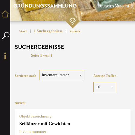
GRÜNDUNGSSAMMLUNG
|
1 Suchergebnisse
|
Start
Zurück
SUCHERGEBNISSE
Seite 1 von 1
Sortieren nach
Anzeige Treffer
Ansicht
Objektbezeichnung
Seiltänzer mit Gewichten
Inventarnummer