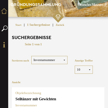
GRÜNDUNGSSAMMLUNG
|
1 Suchergebnisse
|
Start
Zurück
SUCHERGEBNISSE
Seite 1 von 1
Sortieren nach
Anzeige Treffer
Ansicht
Objektbezeichnung
Seiltänzer mit Gewichten
Inventarnummer