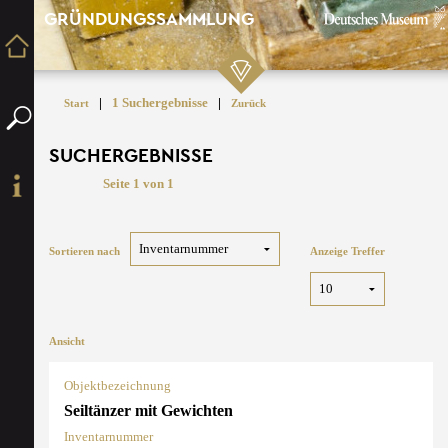
GRÜNDUNGSSAMMLUNG
|
1 Suchergebnisse
|
Start
Zurück
SUCHERGEBNISSE
Seite 1 von 1
Sortieren nach
Anzeige Treffer
Ansicht
Objektbezeichnung
Seiltänzer mit Gewichten
Inventarnummer