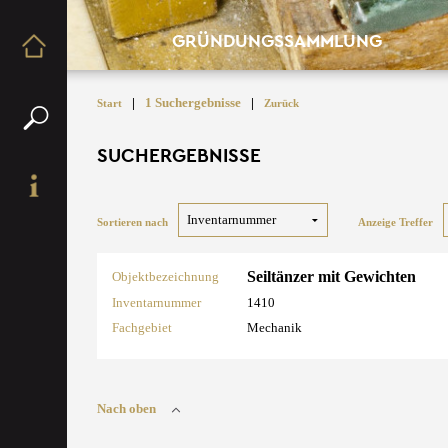
GRÜNDUNGSSAMMLUNG
|
1 Suchergebnisse
|
Start
Zurück
SUCHERGEBNISSE
Sortieren nach
Anzeige Treffer
Seiltänzer mit Gewichten
Objektbezeichnung
Inventarnummer
1410
Fachgebiet
Mechanik
Nach oben