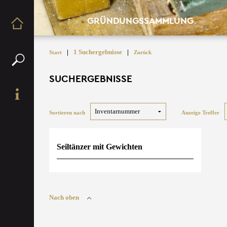
GRÜNDUNGSSAMMLUNG
|
1 Suchergebnisse
|
Start
Zurück
SUCHERGEBNISSE
Sortieren nach
Anzeige Treffer
Seiltänzer mit Gewichten
Nach oben