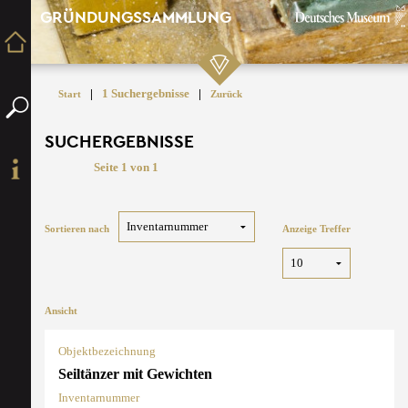
GRÜNDUNGSSAMMLUNG
|
1 Suchergebnisse
|
Start
Zurück
SUCHERGEBNISSE
Seite 1 von 1
Sortieren nach
Anzeige Treffer
Ansicht
Objektbezeichnung
Seiltänzer mit Gewichten
Inventarnummer